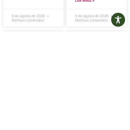
LER MAIS »
5 de agosto de 2026
5 de agosto de 2026
Nenhum comentário
Nenhum comentário
Edital de
Diário Oficial
Convocação
Eletrônico –
080 – Concurso
Edição 1082 –
Público
05/08/2026
001/2023
LER MAIS »
LER MAIS »
5 de agosto de 2026
5 de agosto de 2026
Nenhum comentário
Nenhum comentário
Aviso de
Aviso de