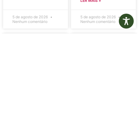
LER MAIS »
5 de agosto de 2026
5 de agosto de 2026
Nenhum comentário
Nenhum comentário
Edital de
Diário Oficial
Convocação
Eletrônico –
080 – Concurso
Edição 1082 –
Público
05/08/2026
001/2023
LER MAIS »
LER MAIS »
5 de agosto de 2026
5 de agosto de 2026
Nenhum comentário
Nenhum comentário
Aviso de
Aviso de