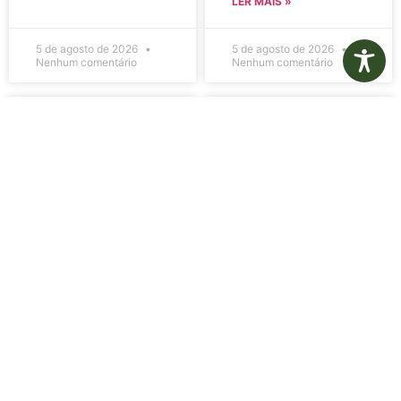
LER MAIS »
5 de agosto de 2026
5 de agosto de 2026
Nenhum comentário
Nenhum comentário
Edital de
Diário Oficial
Convocação
Eletrônico –
080 – Concurso
Edição 1082 –
Público
05/08/2026
001/2023
LER MAIS »
LER MAIS »
5 de agosto de 2026
5 de agosto de 2026
Nenhum comentário
Nenhum comentário
Aviso de
Aviso de