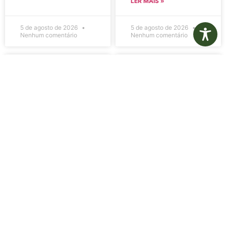
LER MAIS »
5 de agosto de 2026
5 de agosto de 2026
Nenhum comentário
Nenhum comentário
Edital de
Diário Oficial
Convocação
Eletrônico –
080 – Concurso
Edição 1082 –
Público
05/08/2026
001/2023
LER MAIS »
LER MAIS »
5 de agosto de 2026
5 de agosto de 2026
Nenhum comentário
Nenhum comentário
Aviso de
Aviso de