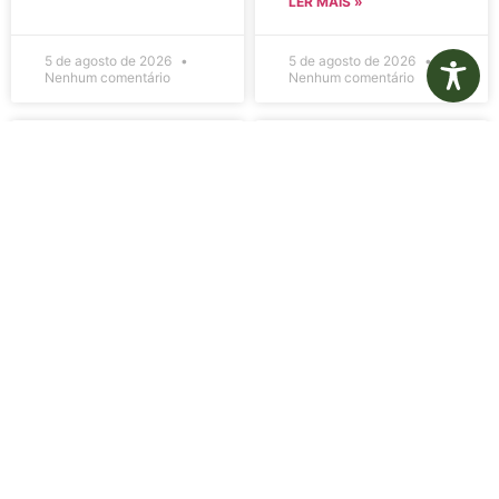
LER MAIS »
5 de agosto de 2026
5 de agosto de 2026
Nenhum comentário
Nenhum comentário
Edital de
Diário Oficial
Convocação
Eletrônico –
080 – Concurso
Edição 1082 –
Público
05/08/2026
001/2023
LER MAIS »
LER MAIS »
5 de agosto de 2026
5 de agosto de 2026
Nenhum comentário
Nenhum comentário
Aviso de
Aviso de