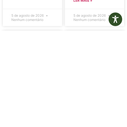
LER MAIS »
5 de agosto de 2026
5 de agosto de 2026
Nenhum comentário
Nenhum comentário
Edital de
Diário Oficial
Convocação
Eletrônico –
080 – Concurso
Edição 1082 –
Público
05/08/2026
001/2023
LER MAIS »
LER MAIS »
5 de agosto de 2026
5 de agosto de 2026
Nenhum comentário
Nenhum comentário
Aviso de
Aviso de