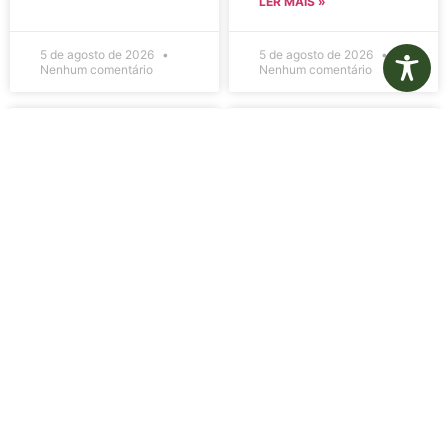
LER MAIS »
5 de agosto de 2026
5 de agosto de 2026
Nenhum comentário
Nenhum comentário
Edital de
Diário Oficial
Convocação
Eletrônico –
080 – Concurso
Edição 1082 –
Público
05/08/2026
001/2023
LER MAIS »
LER MAIS »
5 de agosto de 2026
5 de agosto de 2026
Nenhum comentário
Nenhum comentário
Aviso de
Aviso de