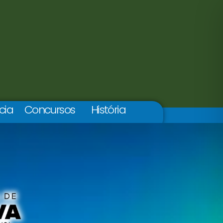
cia
Concursos
História