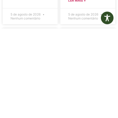
LER MAIS »
5 de agosto de 2026
5 de agosto de 2026
Nenhum comentário
Nenhum comentário
Edital de
Diário Oficial
Convocação
Eletrônico –
080 – Concurso
Edição 1082 –
Público
05/08/2026
001/2023
LER MAIS »
LER MAIS »
5 de agosto de 2026
5 de agosto de 2026
Nenhum comentário
Nenhum comentário
Aviso de
Aviso de