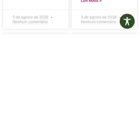
LER MAIS »
5 de agosto de 2026
5 de agosto de 2026
Nenhum comentário
Nenhum comentário
Edital de
Diário Oficial
Convocação
Eletrônico –
080 – Concurso
Edição 1082 –
Público
05/08/2026
001/2023
LER MAIS »
LER MAIS »
5 de agosto de 2026
5 de agosto de 2026
Nenhum comentário
Nenhum comentário
Aviso de
Aviso de