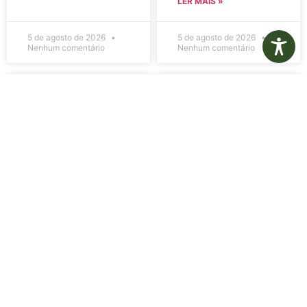
LER MAIS »
5 de agosto de 2026
5 de agosto de 2026
Nenhum comentário
Nenhum comentário
Edital de
Diário Oficial
Convocação
Eletrônico –
080 – Concurso
Edição 1082 –
Público
05/08/2026
001/2023
LER MAIS »
LER MAIS »
5 de agosto de 2026
5 de agosto de 2026
Nenhum comentário
Nenhum comentário
Aviso de
Aviso de