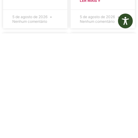
LER MAIS »
5 de agosto de 2026
5 de agosto de 2026
Nenhum comentário
Nenhum comentário
Edital de
Diário Oficial
Convocação
Eletrônico –
080 – Concurso
Edição 1082 –
Público
05/08/2026
001/2023
LER MAIS »
LER MAIS »
5 de agosto de 2026
5 de agosto de 2026
Nenhum comentário
Nenhum comentário
Aviso de
Aviso de