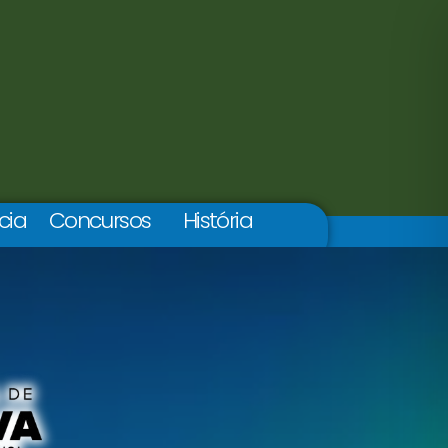
cia
Concursos
História