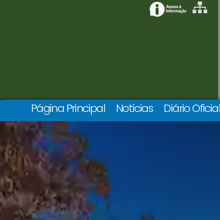
Página Principal
Notícias
Diário Oficia