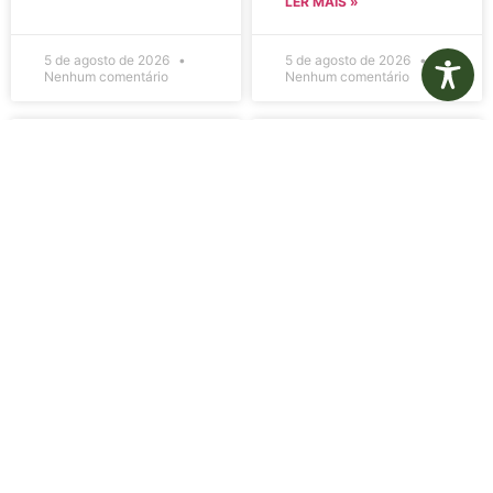
LER MAIS »
5 de agosto de 2026
5 de agosto de 2026
Nenhum comentário
Nenhum comentário
Edital de
Diário Oficial
Convocação
Eletrônico –
080 – Concurso
Edição 1082 –
Público
05/08/2026
001/2023
LER MAIS »
LER MAIS »
5 de agosto de 2026
5 de agosto de 2026
Nenhum comentário
Nenhum comentário
Aviso de
Aviso de