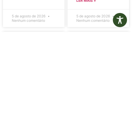
LER MAIS »
5 de agosto de 2026
5 de agosto de 2026
Nenhum comentário
Nenhum comentário
Edital de
Diário Oficial
Convocação
Eletrônico –
080 – Concurso
Edição 1082 –
Público
05/08/2026
001/2023
LER MAIS »
LER MAIS »
5 de agosto de 2026
5 de agosto de 2026
Nenhum comentário
Nenhum comentário
Aviso de
Aviso de