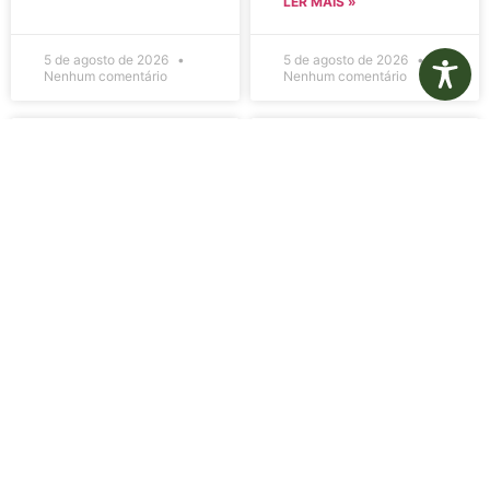
LER MAIS »
5 de agosto de 2026
5 de agosto de 2026
Nenhum comentário
Nenhum comentário
Edital de
Diário Oficial
Convocação
Eletrônico –
080 – Concurso
Edição 1082 –
Público
05/08/2026
001/2023
LER MAIS »
LER MAIS »
5 de agosto de 2026
5 de agosto de 2026
Nenhum comentário
Nenhum comentário
Aviso de
Aviso de