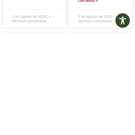
LER MAIS »
5 de agosto de 2026
5 de agosto de 2026
Nenhum comentário
Nenhum comentário
Edital de
Diário Oficial
Convocação
Eletrônico –
080 – Concurso
Edição 1082 –
Público
05/08/2026
001/2023
LER MAIS »
LER MAIS »
5 de agosto de 2026
5 de agosto de 2026
Nenhum comentário
Nenhum comentário
Aviso de
Aviso de