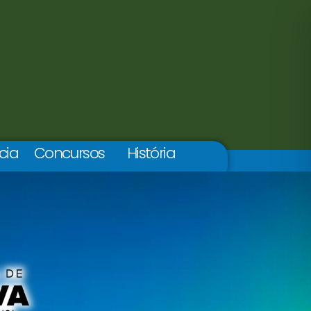
cia
Concursos
História