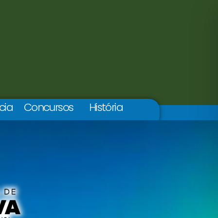
cia
Concursos
História