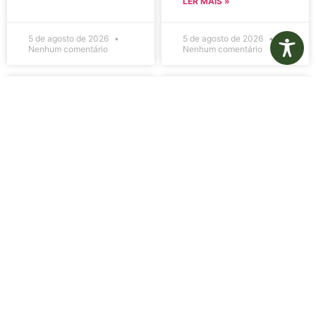
LER MAIS »
5 de agosto de 2026
5 de agosto de 2026
Nenhum comentário
Nenhum comentário
Edital de
Diário Oficial
Convocação
Eletrônico –
080 – Concurso
Edição 1082 –
Público
05/08/2026
001/2023
LER MAIS »
LER MAIS »
5 de agosto de 2026
5 de agosto de 2026
Nenhum comentário
Nenhum comentário
Aviso de
Aviso de