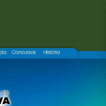
cia
Concursos
História