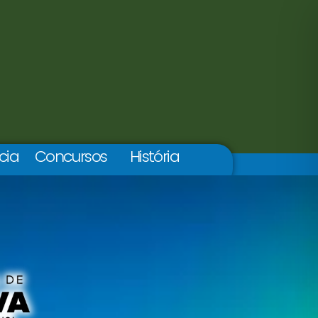
cia
Concursos
História