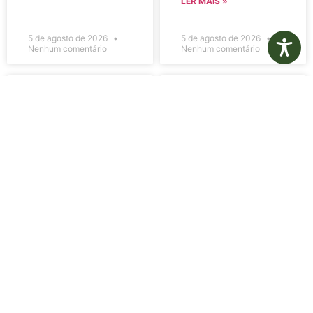
LER MAIS »
5 de agosto de 2026
5 de agosto de 2026
Nenhum comentário
Nenhum comentário
Edital de
Diário Oficial
Convocação
Eletrônico –
080 – Concurso
Edição 1082 –
Público
05/08/2026
001/2023
LER MAIS »
LER MAIS »
5 de agosto de 2026
5 de agosto de 2026
Nenhum comentário
Nenhum comentário
Aviso de
Aviso de