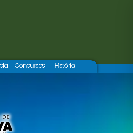
cia
Concursos
História