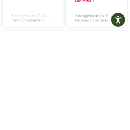
LER MAIS »
5 de agosto de 2026
5 de agosto de 2026
Nenhum comentário
Nenhum comentário
Edital de
Diário Oficial
Convocação
Eletrônico –
080 – Concurso
Edição 1082 –
Público
05/08/2026
001/2023
LER MAIS »
LER MAIS »
5 de agosto de 2026
5 de agosto de 2026
Nenhum comentário
Nenhum comentário
Aviso de
Aviso de