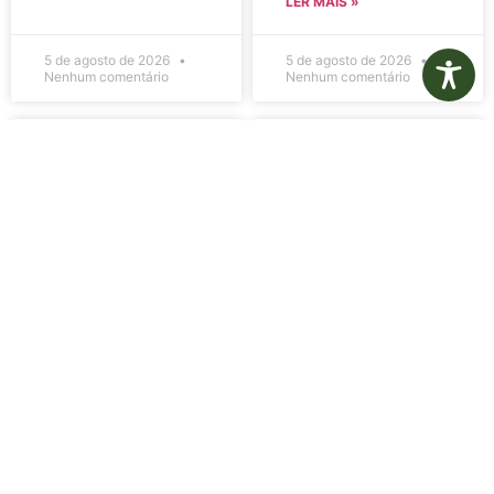
LER MAIS »
5 de agosto de 2026
5 de agosto de 2026
Nenhum comentário
Nenhum comentário
Edital de
Diário Oficial
Convocação
Eletrônico –
080 – Concurso
Edição 1082 –
Público
05/08/2026
001/2023
LER MAIS »
LER MAIS »
5 de agosto de 2026
5 de agosto de 2026
Nenhum comentário
Nenhum comentário
Aviso de
Aviso de