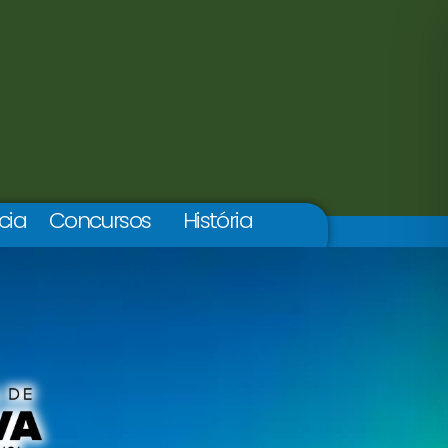
cia
Concursos
História