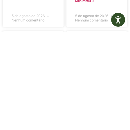
LER MAIS »
5 de agosto de 2026
5 de agosto de 2026
Nenhum comentário
Nenhum comentário
Edital de
Diário Oficial
Convocação
Eletrônico –
080 – Concurso
Edição 1082 –
Público
05/08/2026
001/2023
LER MAIS »
LER MAIS »
5 de agosto de 2026
5 de agosto de 2026
Nenhum comentário
Nenhum comentário
Aviso de
Aviso de