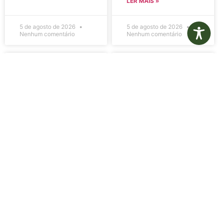
LER MAIS »
5 de agosto de 2026
5 de agosto de 2026
Nenhum comentário
Nenhum comentário
Edital de
Diário Oficial
Convocação
Eletrônico –
080 – Concurso
Edição 1082 –
Público
05/08/2026
001/2023
LER MAIS »
LER MAIS »
5 de agosto de 2026
5 de agosto de 2026
Nenhum comentário
Nenhum comentário
Aviso de
Aviso de