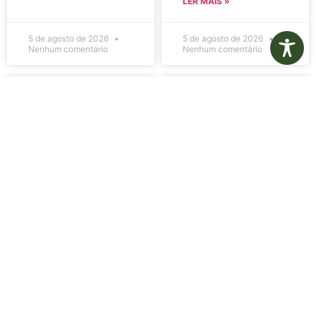
LER MAIS »
5 de agosto de 2026
5 de agosto de 2026
Nenhum comentário
Nenhum comentário
Edital de
Diário Oficial
Convocação
Eletrônico –
080 – Concurso
Edição 1082 –
Público
05/08/2026
001/2023
LER MAIS »
LER MAIS »
5 de agosto de 2026
5 de agosto de 2026
Nenhum comentário
Nenhum comentário
Aviso de
Aviso de