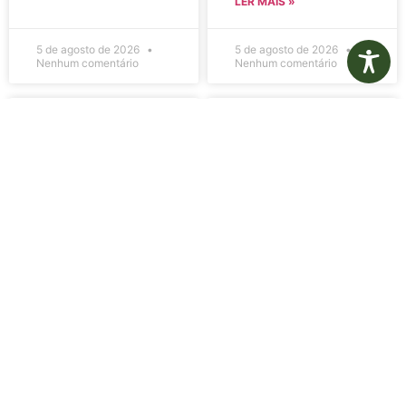
LER MAIS »
5 de agosto de 2026
5 de agosto de 2026
Nenhum comentário
Nenhum comentário
Edital de
Diário Oficial
Convocação
Eletrônico –
080 – Concurso
Edição 1082 –
Público
05/08/2026
001/2023
LER MAIS »
LER MAIS »
5 de agosto de 2026
5 de agosto de 2026
Nenhum comentário
Nenhum comentário
Aviso de
Aviso de