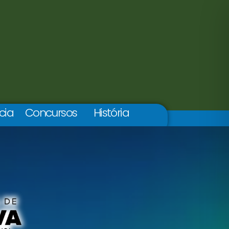
cia
Concursos
História