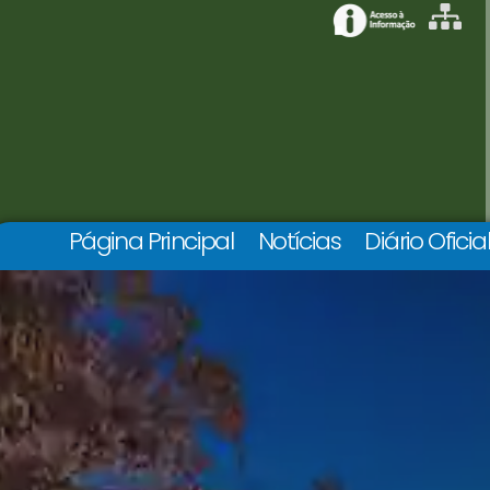
Página Principal
Notícias
Diário Oficia