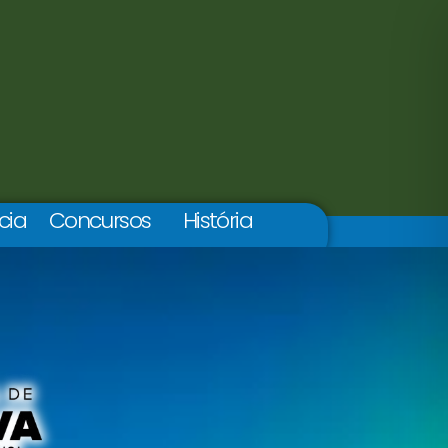
cia
Concursos
História