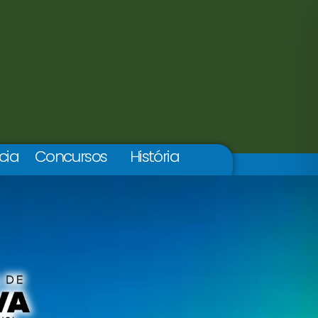
cia
Concursos
História