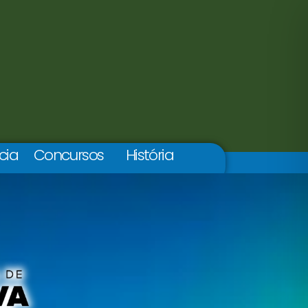
cia
Concursos
História