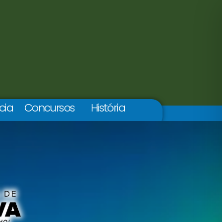
cia
Concursos
História