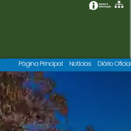
Página Principal
Notícias
Diário Oficia