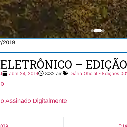
02/2019
 ELETRÔNICO – EDIÇÃO 1
J
abril 24, 2019
8:32 am
Diário Oficial - Edições 00
co
ico Assinado Digitalmente
2019
Diá