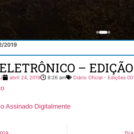
02/2019
 ELETRÔNICO – EDIÇÃO 1
J
abril 24, 2019
8:26 am
Diário Oficial - Edições 00
co
ico Assinado Digitalmente
2019
Diá