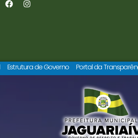
l
Estrutura de Governo
Portal da Transparên