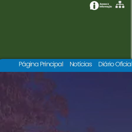
Página Principal
Notícias
Diário Oficia