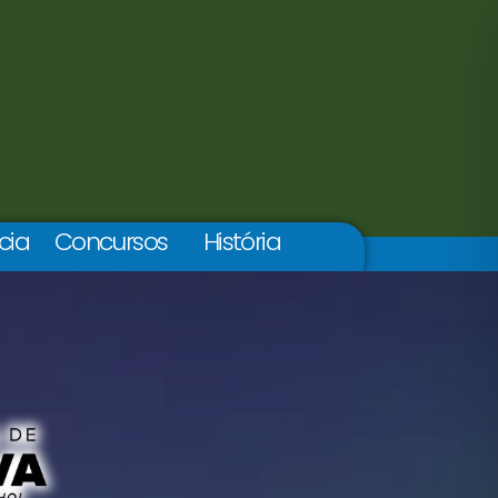
cia
Concursos
História