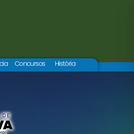
cia
Concursos
História