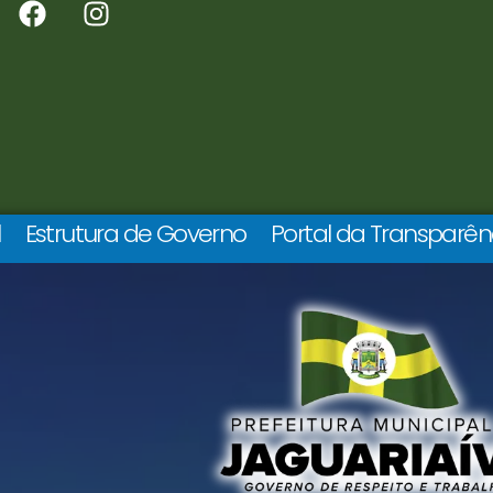
l
Estrutura de Governo
Portal da Transparên