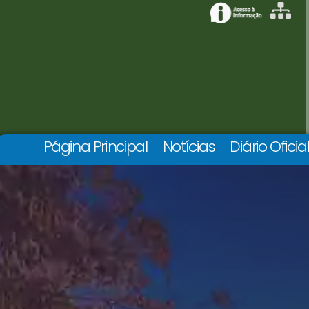
Página Principal
Notícias
Diário Oficia