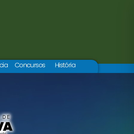
cia
Concursos
História