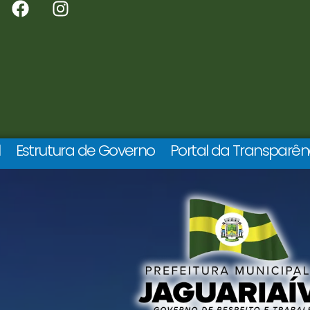
l
Estrutura de Governo
Portal da Transparên