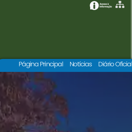
Página Principal
Notícias
Diário Oficia