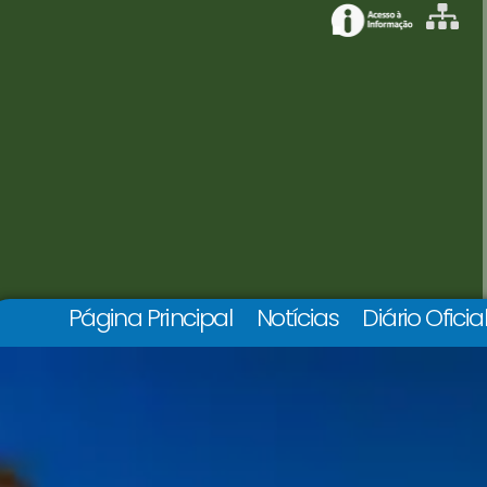
Página Principal
Notícias
Diário Oficia