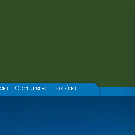
cia
Concursos
História