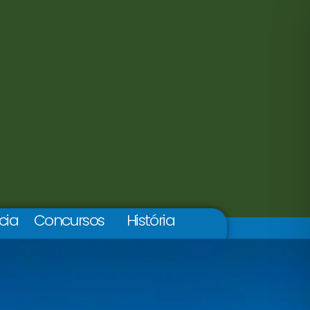
cia
Concursos
História