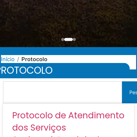
Início
/
Protocolo
PROTOCOLO
Pe
Protocolo de Atendimento
dos Serviços