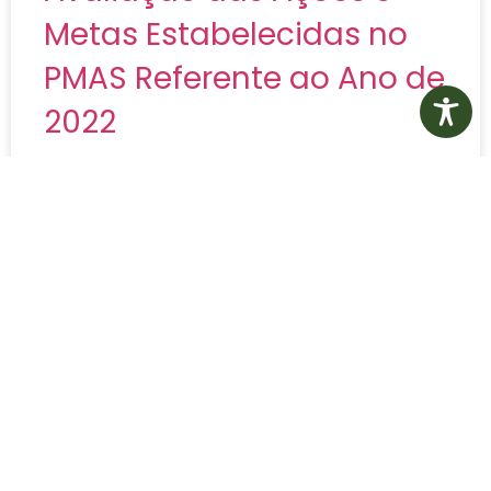
Metas Estabelecidas no
PMAS Referente ao Ano de
2022
Relatório de Monitoramento e Avaliação das
Ações e Metas Estabelecidas no PMAS Referente
ao Ano de 2022
LER MAIS»
26 de maio de 2023
Nenhum comentário