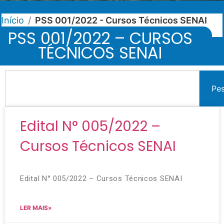
Início
/
PSS 001/2022 - Cursos Técnicos SENAI
PSS 001/2022 – CURSOS
TÉCNICOS SENAI
Pe
Edital N° 005/2022 –
Cursos Técnicos SENAI
Edital N° 005/2022 – Cursos Técnicos SENAI
LER MAIS»