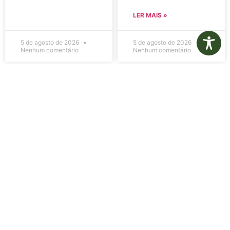
LER MAIS »
5 de agosto de 2026
5 de agosto de 2026
Nenhum comentário
Nenhum comentário
Edital de
Diário Oficial
Convocação
Eletrônico –
080 – Concurso
Edição 1082 –
Público
05/08/2026
001/2023
LER MAIS »
LER MAIS »
5 de agosto de 2026
5 de agosto de 2026
Nenhum comentário
Nenhum comentário