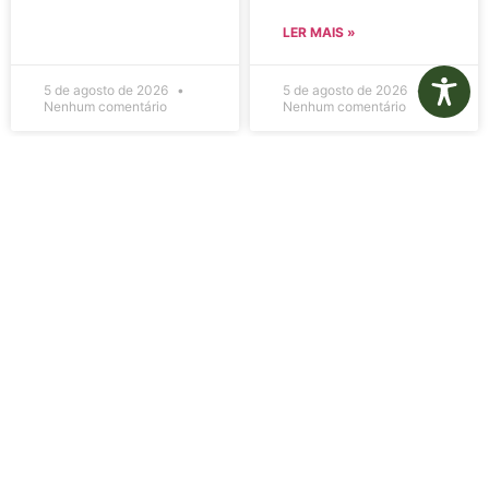
LER MAIS »
5 de agosto de 2026
5 de agosto de 2026
Nenhum comentário
Nenhum comentário
Edital de
Diário Oficial
Convocação
Eletrônico –
080 – Concurso
Edição 1082 –
Público
05/08/2026
001/2023
LER MAIS »
LER MAIS »
5 de agosto de 2026
5 de agosto de 2026
Nenhum comentário
Nenhum comentário