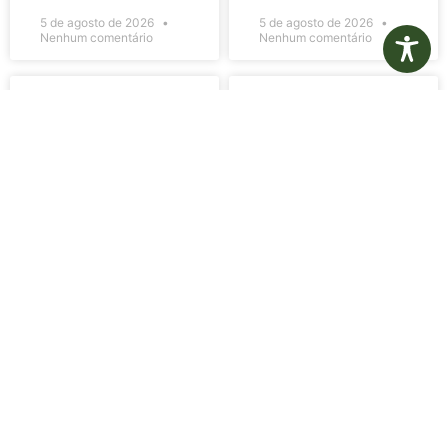
5 de agosto de 2026
5 de agosto de 2026
Nenhum comentário
Nenhum comentário
Edital de
Diário Oficial
Convocação
Eletrônico –
080 – Concurso
Edição 1082 –
Público
05/08/2026
001/2023
LER MAIS »
LER MAIS »
5 de agosto de 2026
5 de agosto de 2026
Nenhum comentário
Nenhum comentário
Aviso de
Aviso de
Licitação
Licitação