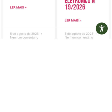
Eletrônico N°
19/2026
LER MAIS »
LER MAIS »
5 de agosto de 2026
5 de agosto de 2026
Nenhum comentário
Nenhum comentário
Edital de
Diário Oficial
Convocação
Eletrônico –
080 – Concurso
Edição 1082 –
Público
05/08/2026
001/2023
LER MAIS »
LER MAIS »
5 de agosto de 2026
5 de agosto de 2026
Nenhum comentário
Nenhum comentário