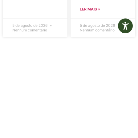
LER MAIS »
5 de agosto de 2026
5 de agosto de 2026
Nenhum comentário
Nenhum comentário
Edital de
Diário Oficial
Convocação
Eletrônico –
080 – Concurso
Edição 1082 –
Público
05/08/2026
001/2023
LER MAIS »
LER MAIS »
5 de agosto de 2026
5 de agosto de 2026
Nenhum comentário
Nenhum comentário