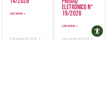
14/2026
Pregão
Eletrônico N°
19/2026
LER MAIS »
LER MAIS »
5 de agosto de 2026
5 de agosto de 2026
Nenhum comentário
Nenhum comentário
Edital de
Diário Oficial
Convocação
Eletrônico –
080 – Concurso
Edição 1082 –
Público
05/08/2026
001/2023
LER MAIS »
LER MAIS »